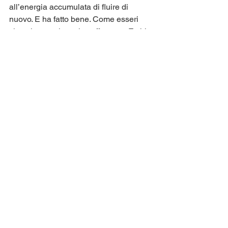
all’energia accumulata di fluire di 
nuovo. E ha fatto bene. Come esseri 
viventi osserviamo la sofferenza. E chi 
sa come si prova la gioia sa anche 
cosa significa quando manca nelle 
zone da incubo della distruzione.
Il 
Insub Collective
 ha inoltre fornito una 
zuppa libanese e i musicisti hanno 
gestito collettivamente tutto il servizio di 
catering.
Con i proventi di Geneva, 
We See 
You
 è riuscito a donare un totale di 
4600 CHF.
Un sentito ringraziamento a tutti i 
partecipanti, al pubblico e ai nostri 
sponsor e partner.
È stato davvero prezioso.