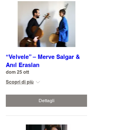
“Velvele” – Merve Salgar &
Anıl Eraslan
dom 25 ott
Scopri di più
Dettagli