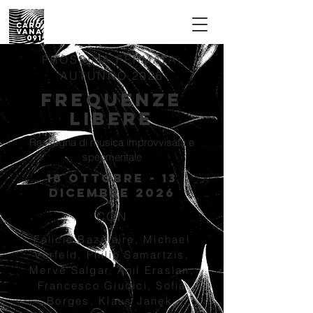
PROSSIMA FERMATA:
AUTUNNO 2026
FREQUENZE
LIBERE
Rassegna di musica improvvisata e
sperimentale
18 OTTOBRE - 13
dicembre 2026
CON
Félicie Bazelaire, Michael
Vorfeld, Philip Samartzis,
Merve Salgar, Anıl Eraslan,
Francesco Giudici, Sofia
Borges, Klaus Janek,