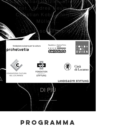
Sebastian Rotzler, Strotter
Inst., Andrea Neumann,
Christian Kobi, Christian
Müller,...
Con il sostegno di:
DI PIÙ
Programma