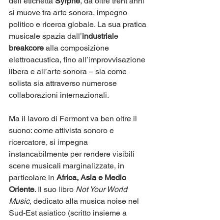
dell’etichetta 
Syrphe
, da oltre trent’anni 
si muove tra arte sonora, impegno 
politico e ricerca globale. La sua pratica 
musicale spazia dall’
industrial
e 
breakcore
 alla composizione 
elettroacustica, fino all’improvvisazione 
libera e all’arte sonora – sia come 
solista sia attraverso numerose 
collaborazioni internazionali.
Ma il lavoro di Fermont va ben oltre il 
suono: come attivista sonoro e 
ricercatore, si impegna 
instancabilmente per rendere visibili 
scene musicali marginalizzate, in 
particolare in 
Africa, Asia e Medio 
Oriente
. Il suo libro 
Not Your World 
Music
, dedicato alla musica noise nel 
Sud-Est asiatico (scritto insieme a 