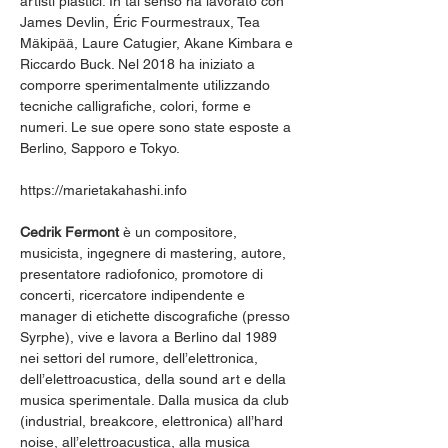
artisti plastici. In tal senso ha lavorato con 
James Devlin, Éric Fourmestraux, Tea 
Mäkipää, Laure Catugier, Akane Kimbara e 
Riccardo Buck. Nel 2018 ha iniziato a 
comporre sperimentalmente utilizzando 
tecniche calligrafiche, colori, forme e 
numeri. Le sue opere sono state esposte a 
Berlino, Sapporo e Tokyo.
https://marietakahashi.info
Cedrik Fermont
 è un compositore, 
musicista, ingegnere di mastering, autore, 
presentatore radiofonico, promotore di 
concerti, ricercatore indipendente e 
manager di etichette discografiche (presso 
Syrphe), vive e lavora a Berlino dal 1989 
nei settori del rumore, dell’elettronica, 
dell’elettroacustica, della sound art e della 
musica sperimentale. Dalla musica da club 
(industrial, breakcore, elettronica) all’hard 
noise, all’elettroacustica, alla musica 