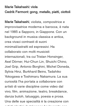
Marie Takahashi: viola
Cedrik Fermont: gong, metallo, piatti, ciottoli
Marie Takahashi
, violista, compositrice e 
improvvisatrice moderna e barocca, è nata 
nel 1985 a Sapporo, in Giappone. Con un 
background in musica classica e antica, 
crea vivaci contrasti di suoni 
minimali/astratti ed espressivi. Ha 
collaborato con molti musicisti 
internazionali, tra cui Tristan Honsinger, 
Axel Dörner, Hui-Chun Lin, Shuichi Chino, 
Joel Grip, Antonio Borghini, Michel Doneda, 
Sylvia Hinz, Burkhard Beins, Tadahiko 
Yokogawa e Toshimaru Nakamura. La sua 
curiosità l’ha portata a collaborare con 
artisti di varie discipline come video dal 
vivo, film, animazione, teatro, breakdance, 
danza butoh, tatuaggio, poesia e prosa. 
Una delle sue specialità è la creazione con 