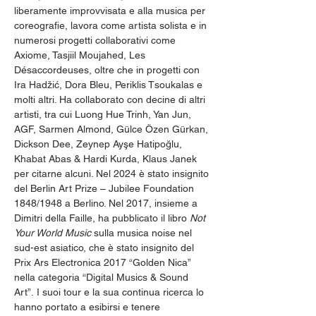
liberamente improvvisata e alla musica per 
coreografie, lavora come artista solista e in 
numerosi progetti collaborativi come 
Axiome, Tasjiil Moujahed, Les 
Désaccordeuses, oltre che in progetti con 
Ira Hadžić, Dora Bleu, Periklis Tsoukalas e 
molti altri. Ha collaborato con decine di altri 
artisti, tra cui Luong Hue Trinh, Yan Jun, 
AGF, Sarmen Almond, Gülce Özen Gürkan, 
Dickson Dee, Zeynep Ayşe Hatipoğlu, 
Khabat Abas & Hardi Kurda, Klaus Janek 
per citarne alcuni. Nel 2024 è stato insignito 
del Berlin Art Prize – Jubilee Foundation 
1848/1948 a Berlino. Nel 2017, insieme a 
Dimitri della Faille, ha pubblicato il libro 
Not 
Your World Music
 sulla musica noise nel 
sud-est asiatico, che è stato insignito del 
Prix Ars Electronica 2017 “Golden Nica” 
nella categoria “Digital Musics & Sound 
Art”. I suoi tour e la sua continua ricerca lo 
hanno portato a esibirsi e tenere 