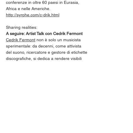
conferenze in oltre 60 paesi in Eurasia, 
Africa e nelle Americhe.
http://syrphe.com/c-drik.html
Sharing realities:
A seguire: Artist Talk con Cedrik Fermont
Cedrik Fermont
 non è solo un musicista 
sperimentale: da decenni, come attivista 
del suono, ricercatore e gestore di etichette 
discografiche, si dedica a rendere visibili 
scene musicali marginalizzate, soprattutto 
in Africa, Asia e Medio Oriente. Il suo lavoro 
artistico è indissolubilmente legato 
all’impegno politico: sia attraverso il suo 
libro pluripremiato 
Not Your World Music
, la 
sua partecipazione alla Gaza Freedom 
Flotilla, sia grazie alla sua etica radicale 
come creatore culturale vegano e 
antirazzista. In questo incontro Fermont 
parla del suono come strumento di 
resistenza, di prospettive decoloniali nella 