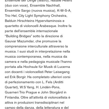
Ensemble der Dinge (teatro), Natalie Peters 
(duo con voce), Ensemble Nachhall, 
Ensemble Sargo (nuova musica), K-M-S-A, 
Trio Hel, City Light Symphony Orchestra, 
Balduin Hirschteins Hypervitaminosis e 
quartetto di violoncelli Arabesque. Inoltre fa 
parte dell’ensemble internazionale 
“Building Bridges” sotto la direzione di 
Gauvar Mazumdar, che promuove la 
comprensione interculturale attraverso la 
musica. I suoi studi in interpretazione nella 
musica contemporanea, nella musica da 
camera e nella pedagogia musicale l’hanno 
portata alla Hochsule für Musik di Lucerna 
con docenti i violoncellisti Peter Leisegang 
ed Erik Borgir. Ha completato ulteriori corsi 
di perfezionamento con L. Fels (Arditti 
Quartet), W.S Yang, H. Lindén-Pons, 
Guarneri Trio Prague e John Storgård in 
Finlandia. Oltre all’attività di violoncellista è 
attiva in produzioni transdisciplinari nel 
campo della danza, della letteratura e del 