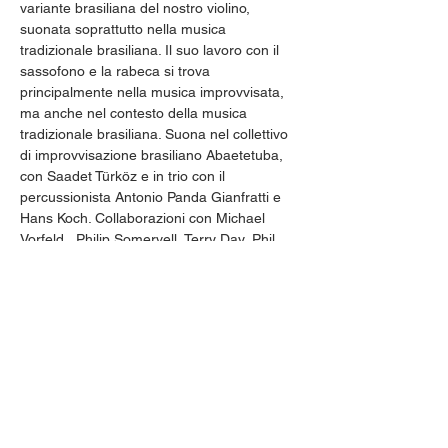
variante brasiliana del nostro violino, 
suonata soprattutto nella musica 
tradizionale brasiliana. Il suo lavoro con il 
sassofono e la rabeca si trova 
principalmente nella musica improvvisata, 
ma anche nel contesto della musica 
tradizionale brasiliana. Suona nel collettivo 
di improvvisazione brasiliano Abaetetuba, 
con Saadet Türköz e in trio con il 
percussionista Antonio Panda Gianfratti e 
Hans Koch. Collaborazioni con Michael 
Vorfeld , Philip Somervell, Terry Day, Phil 
Minton, Celio Barros. Rohrer è coinvolto in 
vari progetti del cornettista americano Rob 
Mazurek (Black Cube SP). Nel 2018 è stato 
pubblicato il CD "Tradiçao Improvisada", 
che documenta la sua lunga collaborazione 
con il musicista e liutaio Nelson da Rabeca. 
Diverse opere in dialogo con la danza, il 
teatro, il video e la performance art.
https://abaetetubacollective.wordpress.com/