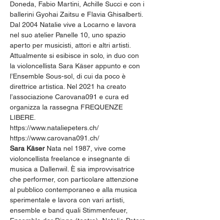
Doneda, Fabio Martini, Achille Succi e con i 
ballerini Gyohai Zaitsu e Flavia Ghisalberti. 
Dal 2004 Natalie vive a Locarno e lavora 
nel suo atelier Panelle 10, uno spazio 
aperto per musicisti, attori e altri artisti. 
Attualmente si esibisce in solo, in duo con 
la violoncellista Sara Käser appunto e con 
l’Ensemble Sous-sol, di cui da poco è 
direttrice artistica. Nel 2021 ha creato 
l’associazione Carovana091 e cura ed 
organizza la rassegna FREQUENZE 
LIBERE.
https://www.nataliepeters.ch/
https://www.carovana091.ch/
Sara Käser 
Nata nel 1987, vive come 
violoncellista freelance e insegnante di 
musica a Dallenwil. È sia improvvisatrice 
che performer, con particolare attenzione 
al pubblico contemporaneo e alla musica 
sperimentale e lavora con vari artisti, 
ensemble e band quali Stimmenfeuer, 