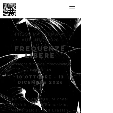
PROSSIMA FERMATA:
AUTUNNO 2026
FREQUENZE
LIBERE
Rassegna di musica improvvisata e
sperimentale
18 OTTOBRE - 13
dicembre 2026
CON
Félicie Bazelaire, Michael
Vorfeld, Philip Samartzis,
Merve Salgar, Anıl Eraslan,