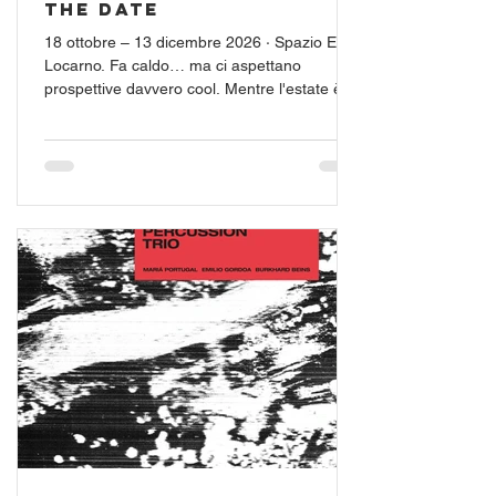
The Date
18 ottobre – 13 dicembre 2026 · Spazio Elle,
Locarno. Fa caldo… ma ci aspettano
prospettive davvero cool. Mentre l'estate è
ancora nel pieno, noi guardiamo già alla
prossima tappa: Frequenze Libere. Il
programma è già online – non vediamo l'ora
di ritrovarvi a Locarno!