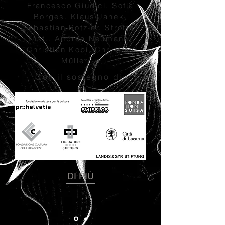
Francesco Giudici, Sofia
Borges, Klaus Janek,
Sebastian Rotzler, Strotter
Inst., Andrea Neumann,
Christian Kobi, Christian
Müller,...
Con il sostegno di:
DI PIÙ