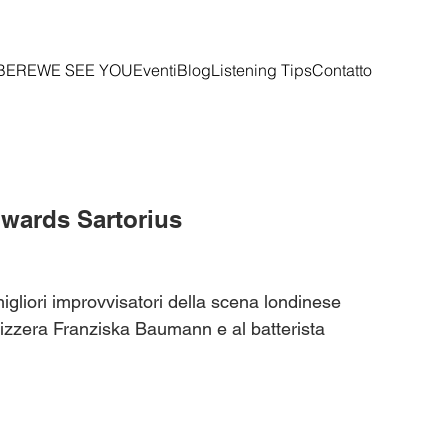
BERE
WE SEE YOU
Eventi
Blog
Listening Tips
Contatto
wards Sartorius
igliori improvvisatori della scena londinese
izzera Franziska Baumann e al batterista