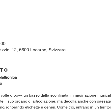
:00
azzini 12, 6600 Locarno, Svizzera
nto
lettronica
o
a volte groovy, un basso dalla sconfinata immaginazione musica
e il suo organo di articolazione, ma decolla anche con paesaggi
no, ignorando etichette e generi. Come trio, entrano in un territor