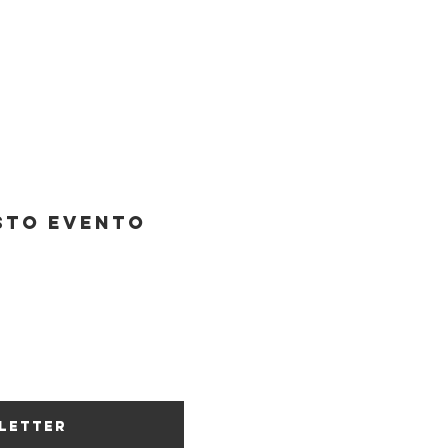
sto evento
Associazione C
sletter