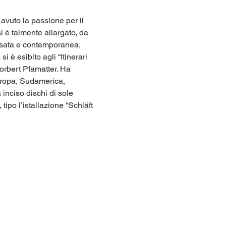
avuto la passione per il 
i è talmente allargato, da 
vvisata e contemporanea, 
è esibito agli “Itinerari 
Norbert Pfamatter. Ha 
uropa, Sudamerica, 
inciso dischi di sole 
tipo l’istallazione “Schläft 