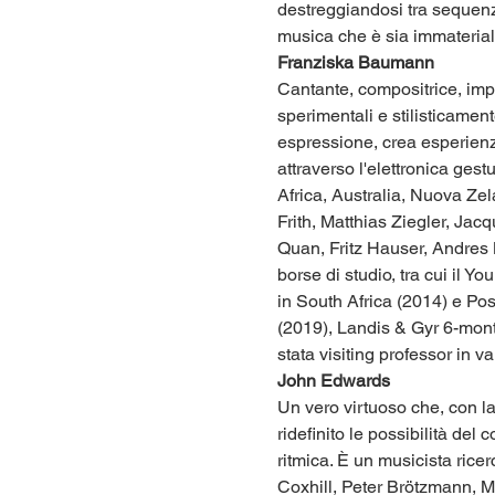
destreggiandosi tra sequenze 
musica che è sia immateriale
Franziska Baumann
Cantante, compositrice, impr
sperimentali e stilisticamen
espressione, crea esperienze 
attraverso l'elettronica ge
Africa, Australia, Nuova Zel
Frith, Matthias Ziegler, J
Quan, Fritz Hauser, Andres 
borse di studio, tra cui il 
in South Africa (2014) e Po
(2019), Landis & Gyr 6-mon
stata visiting professor in va
John Edwards
Un vero virtuoso che, con l
ridefinito le possibilità de
ritmica. È un musicista ric
Coxhill, Peter Brötzmann, M