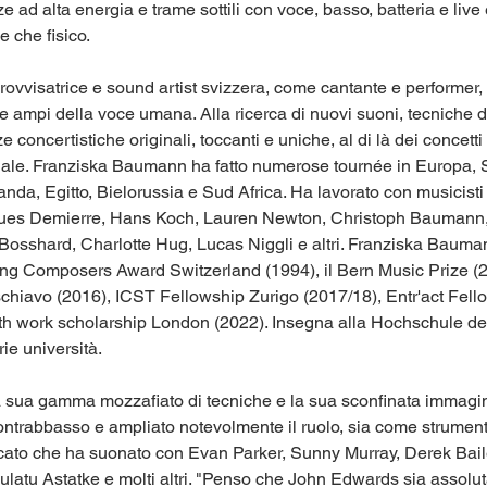
ad alta energia e trame sottili con voce, basso, batteria e live e
 che fisico.
ovvisatrice e sound artist svizzera, come cantante e performer, a
te ampi della voce umana. Alla ricerca di nuovi suoni, tecniche d
concertistiche originali, toccanti e uniche, al di là dei concetti 
stuale. Franziska Baumann ha fatto numerose tournée in Europa, S
anda, Egitto, Bielorussia e Sud Africa. Ha lavorato con musicist
acques Demierre, Hans Koch, Lauren Newton, Christoph Baumann,
Bosshard, Charlotte Hug, Lucas Niggli e altri. Franziska Baum
Young Composers Award Switzerland (1994), il Bern Music Prize (2
schiavo (2016), ICST Fellowship Zurigo (2017/18), Entr'act Fe
th work scholarship London (2022). Insegna alla Hochschule de
rie università.
a sua gamma mozzafiato di tecniche e la sua sconfinata immagi
l contrabbasso e ampliato notevolmente il ruolo, sia come strumen
ercato che ha suonato con Evan Parker, Sunny Murray, Derek Bai
ulatu Astatke e molti altri. "Penso che John Edwards sia assolu