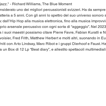
l jazz." - Richard Williams, The Blue Moment
nsiderato uno dei migliori percussionisti svizzeri. Ha da sempre 
atteria a 5 anni. Con gli anni lo spettro del suo universo sonoro s
ica: dall’Hip Hop alla musica elettronica, fino alla musica impro
rio arsenale percussivo con ogni sorta di “aggeggio”. Nel 2023 si 
Tra i suoi maestri possiamo citare Pierre Favre, Fabian Kuratli e 
oisier, Fred Frith, Matthew Herbert e molti altri, suonando in E
ti con Arto Lindsay, Marc Ribot e i gruppi Dierhoof e Faust. Ha 
a un Box di 12 Lp “Beat diary”, e allestito spettacoli multimediali, 