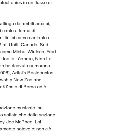
lectronics in un flusso di 
ttinge da ambiti arcaici, 
i canto e forme di 
stilistici come cantante e 
tati Uniti, Canada, Sud 
i come Michel Wintsch, Fred 
 Joelle Léandre, Ninh Le 
ann ha ricevuto numerose 
008), Artist's Residencies 
llowship New Zealand 
r Künste di Berna ed è 
nazione musicale, ha 
to solista che della sezione 
ley, Joe McPhee, Lol 
tamente notevole: non c'è 