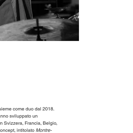
nsieme come duo dal 2018. 
anno sviluppato un 
 in Svizzera, Francia, Belgio, 
ncept, intitolato 
Montre-