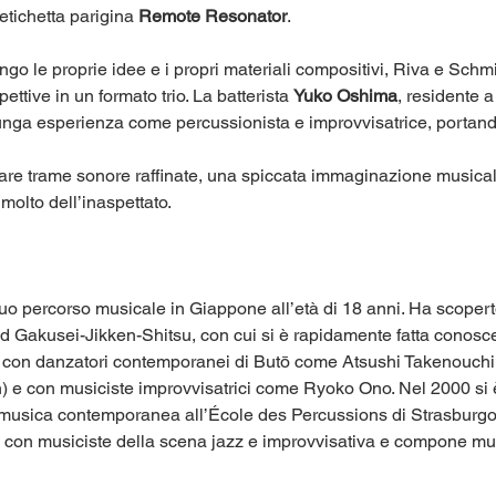
’etichetta parigina 
Remote Resonator
.
go le proprie idee e i propri materiali compositivi, Riva e Schm
ttive in un formato trio. La batterista 
Yuko Oshima
, residente a
nga esperienza come percussionista e improvvisatrice, portando
tare trame sonore raffinate, una spiccata immaginazione musicale
 molto dell’inaspettato.
 suo percorso musicale in Giappone all’età di 18 anni. Ha scoperto
 Gakusei-Jikken-Shitsu, con cui si è rapidamente fatta conosc
 con danzatori contemporanei di Butō come Atsushi Takenouchi
an) e con musiciste improvvisatrici come Ryoko Ono. Nel 2000 si è 
musica contemporanea all’École des Percussions di Strasburgo 
a con musiciste della scena jazz e improvvisativa e compone mus