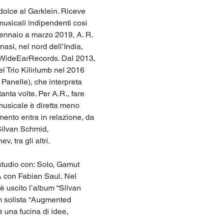
 dolce al Garklein. Riceve 
musicali indipendenti così 
gennaio a marzo 2019, A. R. 
asi, nel nord dell’India, 
r WideEarRecords. Dal 2013, 
l Trio Kilirlumb nel 2016 
Panelle), che interpreta 
nta volte. Per A.R., fare 
 musicale è diretta meno 
mento entra in relazione, da 
Silvan Schmid, 
 tra gli altri.
 studio con: Solo, Gamut 
 con Fabian Saul. Nel 
è uscito l’album “Silvan 
m solista “Augmented 
 una fucina di idee, 