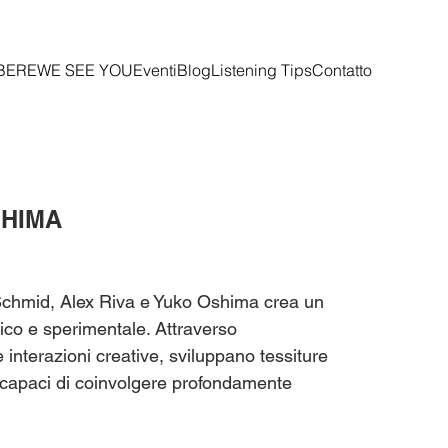
BERE
WE SEE YOU
Eventi
Blog
Listening Tips
Contatto
SHIMA
n Schmid, Alex Riva e Yuko Oshima crea un
co e sperimentale. Attraverso
 interazioni creative, sviluppano tessiture
, capaci di coinvolgere profondamente