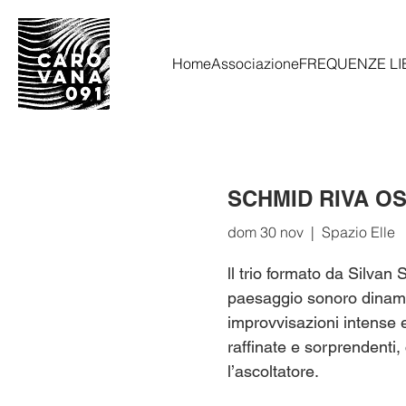
Home
Associazione
FREQUENZE LI
SCHMID RIVA O
dom 30 nov
  |  
Spazio Elle
ll trio formato da Silva
paesaggio sonoro dinami
improvvisazioni intense e
raffinate e sorprendenti
l’ascoltatore.