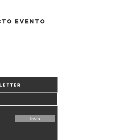
sto evento
Associazione C
sletter
CH34 8080 8006
6600 Locarno –
Invia
Sosteneteci con