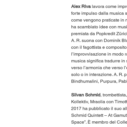
Alex Riva
 lavora come impro
forte impulso dalla musica s
come vengono praticate in m
ha scambiato idee con musici
premiata da Popkredit Züric
A. R. suona con Dominik Blum
con il fagottista e composit
l’improvvisazione in modo rad
musica significa tradurre in
verso l’armonia che verso l’
solo o in interazione. A. R.
Bindhumalini, Purpura, Pablo 
Silvan Schmid
, trombettista
Kollektiv, Mraolia con Tim
2017 ha pubblicato il suo al
Schmid Quintett – At Gamut”
Space”. È membro del Collett