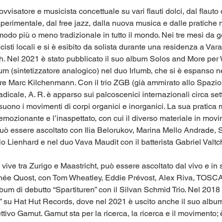
vvisatore e musicista concettuale su vari flauti dolci, dal flauto
perimentale, dal free jazz, dalla nuova musica e dalle pratiche 
odo più o meno tradizionale in tutto il mondo. Nei tre mesi da 
sti locali e si è esibito da solista durante una residenza a Varan
h. Nel 2021 è stato pubblicato il suo album Solos and More pe
 (sintetizzatore analogico) nel duo Irlumb, che si è espanso ne
ore Marc Kilchenmann. Con il trio ZGB (già ammirato allo Spazio 
icale, A. R. è apparso sui palcoscenici internazionali circa setta
 suono i movimenti di corpi organici e inorganici. La sua pratica
emozionante e l’inaspettato, con cui il diverso materiale in movi
 può essere ascoltato con Ilia Belorukov, Marina Mello Andrade, 
Lienhard e nel duo Vava Maudit con il batterista Gabriel Valtchev,
, vive tra Zurigo e Maastricht, può essere ascoltato dal vivo e in
othée Quost, con Tom Wheatley, Eddie Prévost, Alex Riva, TOSCA
bum di debutto “Spartituren” con il Silvan Schmid Trio. Nel 2018 
 su Hat Hut Records, dove nel 2021 è uscito anche il suo albu
ivo Gamut. Gamut sta per la ricerca, la ricerca e il movimento; è