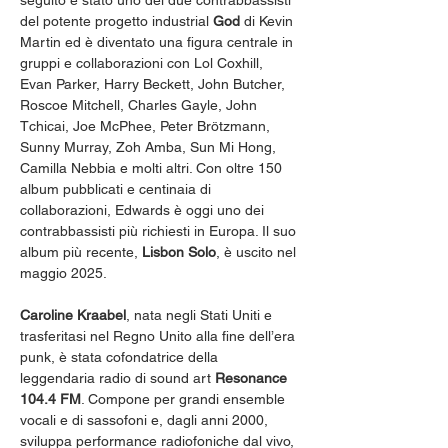
seguito è stato uno dei due contrabbassisti 
del potente progetto industrial 
God
 di Kevin 
Martin ed è diventato una figura centrale in 
gruppi e collaborazioni con Lol Coxhill, 
Evan Parker, Harry Beckett, John Butcher, 
Roscoe Mitchell, Charles Gayle, John 
Tchicai, Joe McPhee, Peter Brötzmann, 
Sunny Murray, Zoh Amba, Sun Mi Hong, 
Camilla Nebbia e molti altri. Con oltre 150 
album pubblicati e centinaia di 
collaborazioni, Edwards è oggi uno dei 
contrabbassisti più richiesti in Europa. Il suo 
album più recente, 
Lisbon Solo
, è uscito nel 
maggio 2025.
Caroline Kraabel
, nata negli Stati Uniti e 
trasferitasi nel Regno Unito alla fine dell’era 
punk, è stata cofondatrice della 
leggendaria radio di sound art 
Resonance 
104.4 FM
. Compone per grandi ensemble 
vocali e di sassofoni e, dagli anni 2000, 
sviluppa performance radiofoniche dal vivo, 