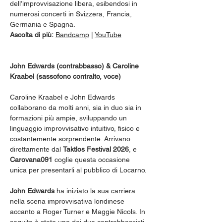
dell’improvvisazione libera, esibendosi in 
numerosi concerti in Svizzera, Francia, 
Germania e Spagna.
Ascolta di più:
Bandcamp
 | 
YouTube
John Edwards (contrabbasso) & Caroline 
Kraabel (sassofono contralto, voce)
Caroline Kraabel e John Edwards 
collaborano da molti anni, sia in duo sia in 
formazioni più ampie, sviluppando un 
linguaggio improvvisativo intuitivo, fisico e 
costantemente sorprendente. Arrivano 
direttamente dal 
Taktlos Festival 2026
, e 
Carovana091
 coglie questa occasione 
unica per presentarli al pubblico di Locarno.
John Edwards
 ha iniziato la sua carriera 
nella scena improvvisativa londinese 
accanto a Roger Turner e Maggie Nicols. In 