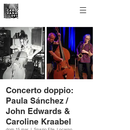
Concerto doppio:
Paula Sánchez /
John Edwards &
Caroline Kraabel
dom 15 mar
  |  
Spazio Elle, Locarno