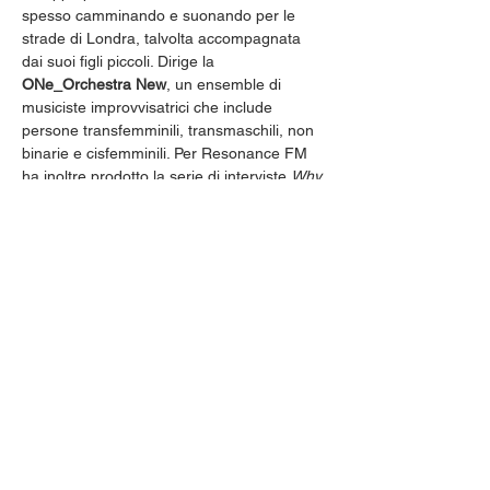
spesso camminando e suonando per le 
strade di Londra, talvolta accompagnata 
dai suoi figli piccoli. Dirige la 
ONe_Orchestra New
, un ensemble di 
musiciste improvvisatrici che include 
persone transfemminili, transmaschili, non 
binarie e cisfemminili. Per Resonance FM 
ha inoltre prodotto la serie di interviste 
Why 
Is Improvising Important?
.
Tra le sue numerose collaborazioni 
figurano Khabat Abas, Susan Alcorn, Bex 
Burch, Teresa Hackel, Charlotte Hug, 
Hyelim Kim, Louis Moholo, Maggie Nicols, 
Rowland Sutherland, Pat Thomas, 
Cleveland Watkiss e Robert Wyatt. Il suo 
film sonoro 
London 26 and 28 March 2020: 
imitation: inversion
 è stato premiato nel 
2021 con l’
Ivor Novello Award 
come 
Best 
Sound Art Composer
.